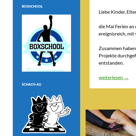
BOXSCHOOL
Liebe Kinder, Elte
die Mai Ferien an
ereignisreich, mit
Zusammen haben wi
Projekte durchgef
entstanden.
Mai Ferien 2026
weiterlesen
→
SCHACH-AG