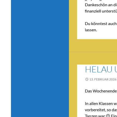
Dankeschön an die
finanziell unters
Du könntest auch 
lassen.
HELAU 
13. FEBRUAR 2026
Das Wochenende le
In allen Klassen 
vorbereitet, so da
Tanzen war 😊 Ein