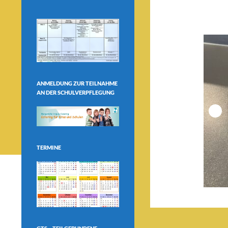
ANMELDUNG ZUR TEILNAHME
AN DER SCHULVERPFLEGUNG
TERMINE