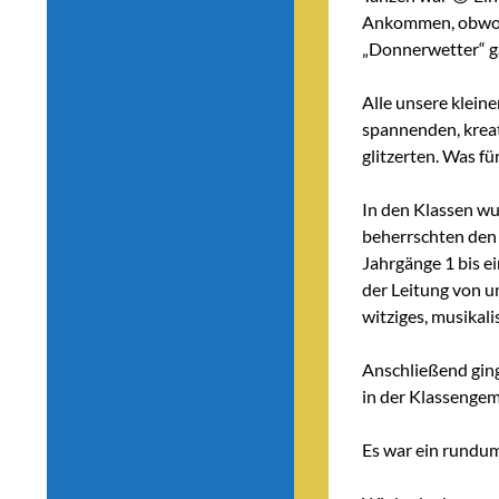
Ankommen, obwohl
„Donnerwetter“ ga
Alle unsere klei
spannenden, kreat
glitzerten. Was für 
In den Klassen w
beherrschten den 
Jahrgänge 1 bis e
der Leitung von u
witziges, musikal
Anschließend ging
in der Klassengem
Es war ein rundum