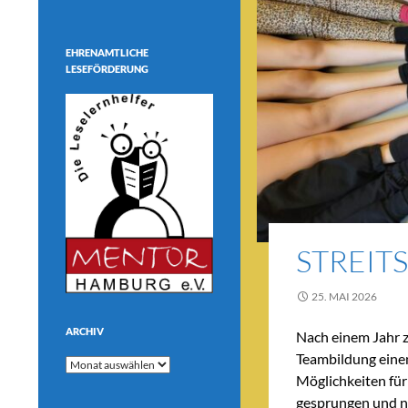
EHRENAMTLICHE
LESEFÖRDERUNG
STREIT
25. MAI 2026
ARCHIV
Nach einem Jahr z
Teambildung eine
Archiv
Möglichkeiten für
gesprungen und ne