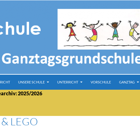
RICHT
UNSERE SCHULE
UNTERRICHT
VORSCHULE
GANZTAG
earchiv: 2025/2026
 & LEGO