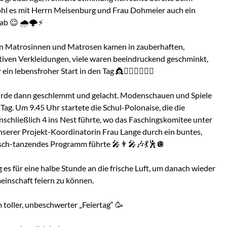
 es mit Herrn Meisenburg und Frau Dohmeier auch ein
b 😉 🌧️🌩️⚡
nen Matrosinnen und Matrosen kamen in zauberhaften,
iven Verkleidungen, viele waren beeindruckend geschminkt,
ein lebensfroher Start in den Tag 👸🦸‍♂️👮‍♂️🧝‍♂️
urde dann geschlemmt und gelacht. Modenschauen und Spiele
Tag. Um 9.45 Uhr startete die Schul-Polonaise, die die
inschließlich 4 ins Nest führte, wo das Faschingskomitee unter
nserer Projekt-Koordinatorin Frau Lange durch ein buntes,
isch-tanzendes Programm führte 🎤👨‍🎤🎶💃🕺🪩
 es für eine halbe Stunde an die frische Luft, um danach wieder
einschaft feiern zu können.
 toller, unbeschwerter „Feiertag“ 🥳