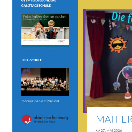
GTS – TEILGEBUNDENE
GANZTAGSSCHULE
JEKI -SCHULE
Jedem Kind ein Instrument
MAI FE
27. MAI 2026