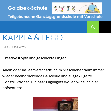
Zum
Inhalt
springen
Suchen
Goldbek-Schule
KAPPLA & LEGO
PRIMÄR
MENÜ
15. JUNI 2026
Kreative Köpfe und geschickte Finger.
Allein oder im Team erschafft ihr im Maschienenraum immer
wieder beeindruckende Bauwerke und ausgeklügelte
Konstruktionen. Ein paar Highlights wollen wir euch hier
präsentiere.