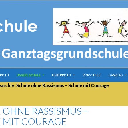
RICHT
UNSERE SCHULE
UNTERRICHT
VORSCHULE
GANZTAG
archiv: Schule ohne Rassismus – Schule mit Courage
 OHNE RASSISMUS –
 MIT COURAGE