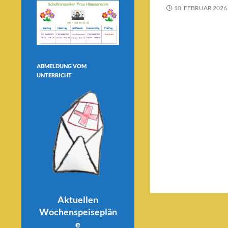
10. FEBRUAR 2026
ABMELDUNG VOM
UNTERRICHT
Aktuellen
Wochenspeiseplän
e